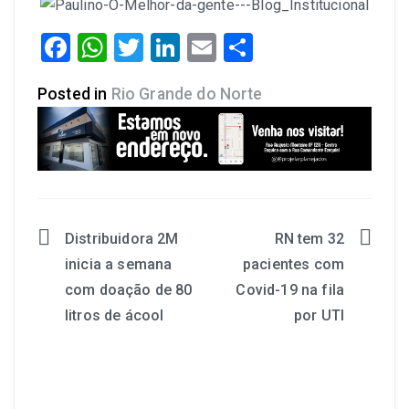
Facebook
WhatsApp
Twitter
LinkedIn
Email
Share
Posted in
Rio Grande do Norte
Distribuidora 2M
RN tem 32
inicia a semana
pacientes com
com doação de 80
Covid-19 na fila
litros de ácool
por UTI