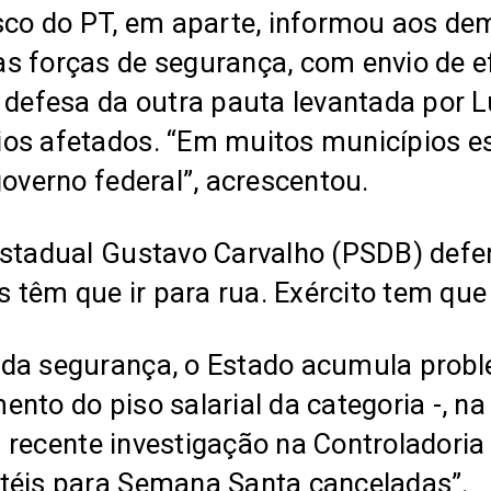
isco do PT, em aparte, informou aos de
 forças de segurança, com envio de efe
 defesa da outra pauta levantada por L
ios afetados. “Em muitos municípios e
governo federal”, acrescentou.
estadual Gustavo Carvalho (PSDB) defe
êm que ir para rua. Exército tem que ir
 da segurança, o Estado acumula prob
ento do piso salarial da categoria -, 
na recente investigação na Controladori
otéis para Semana Santa canceladas”.