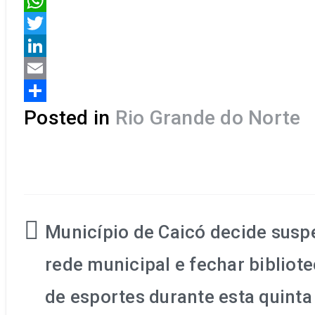
Facebook
WhatsApp
Twitter
LinkedIn
Email
Share
Posted in
Rio Grande do Norte
Município de Caicó decide susp
Navegação
rede municipal e fechar bibliote
de
de esportes durante esta quinta