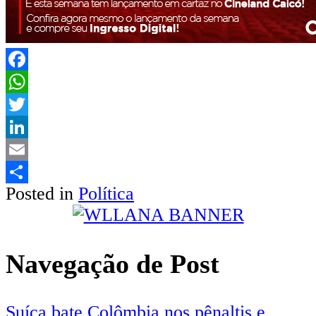
Facebook
WhatsApp
Twitter
LinkedIn
Email
Posted in
Política
Share
Navegação de Post
Suíça bate Colômbia nos pênaltis e