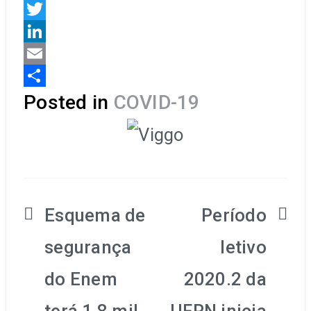
WhatsApp
Twitter
LinkedIn
Email
Share
Posted in
COVID-19
Esquema de
Período
Navegação
segurança
letivo
de
do Enem
2020.2 da
Post
terá 1,8 mil
UFRN inicia