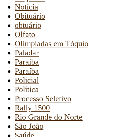
Notícia
Obituário
obtuário
Olfato
Olimpíadas em Tóquio
Paladar
Paraiba
Paraíba
Policial
Política
Processo Seletivo
Rally 1500
Rio Grande do Norte
São João
Saúde