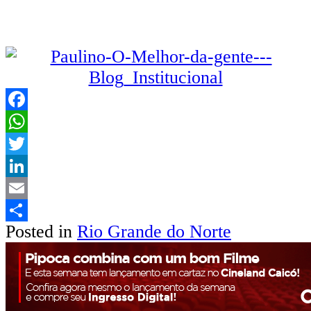
Facebook
WhatsApp
Twitter
LinkedIn
Email
Posted in
Rio Grande do Norte
Share