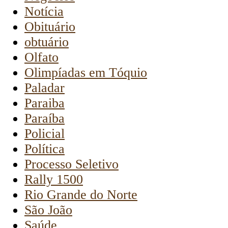
Notícia
Obituário
obtuário
Olfato
Olimpíadas em Tóquio
Paladar
Paraiba
Paraíba
Policial
Política
Processo Seletivo
Rally 1500
Rio Grande do Norte
São João
Saúde