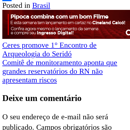
Posted in
Brasil
Share
Navegação
Ceres promove 1° Encontro de
Arqueologia do Seridó
de
Comitê de monitoramento aponta que
Post
grandes reservatórios do RN não
apresentam riscos
Deixe um comentário
O seu endereço de e-mail não será
publicado.
Campos obrigatórios são