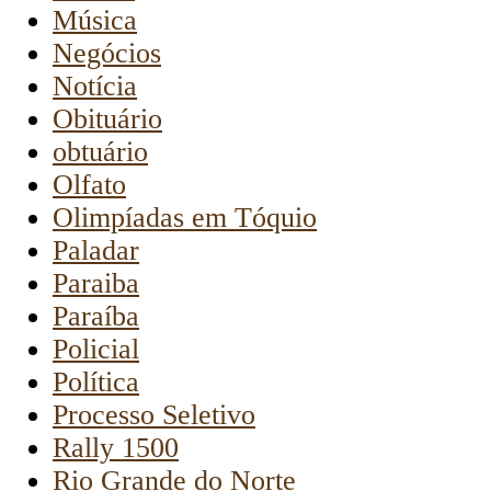
Música
Negócios
Notícia
Obituário
obtuário
Olfato
Olimpíadas em Tóquio
Paladar
Paraiba
Paraíba
Policial
Política
Processo Seletivo
Rally 1500
Rio Grande do Norte