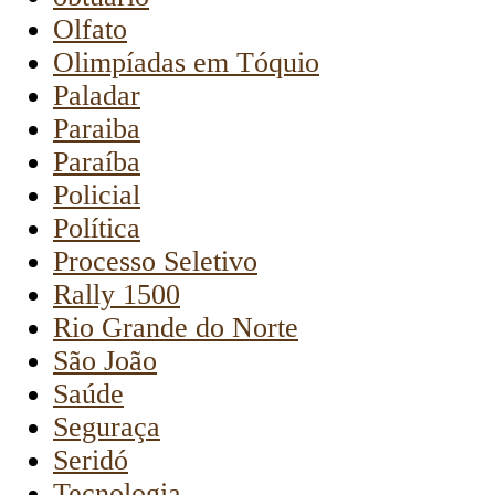
Olfato
Olimpíadas em Tóquio
Paladar
Paraiba
Paraíba
Policial
Política
Processo Seletivo
Rally 1500
Rio Grande do Norte
São João
Saúde
Seguraça
Seridó
Tecnologia