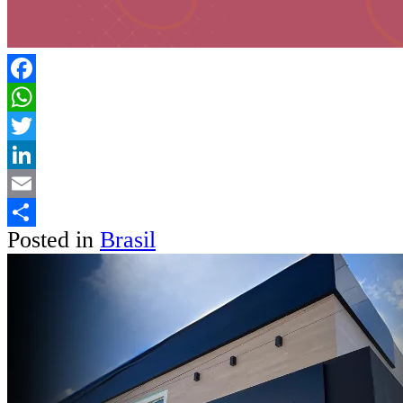
Facebook
WhatsApp
Twitter
LinkedIn
Email
Posted in
Brasil
Share