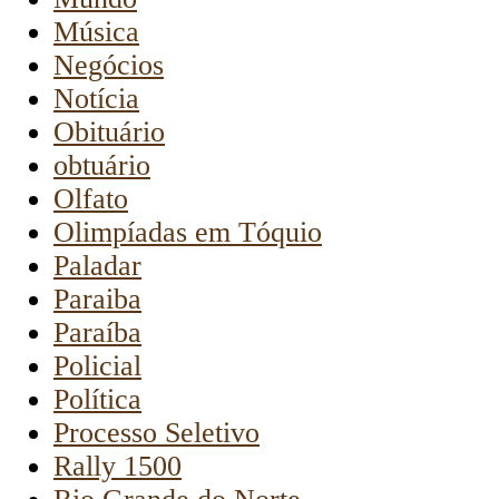
Música
Negócios
Notícia
Obituário
obtuário
Olfato
Olimpíadas em Tóquio
Paladar
Paraiba
Paraíba
Policial
Política
Processo Seletivo
Rally 1500