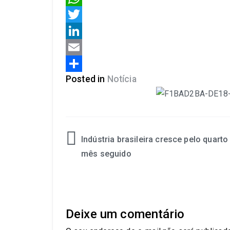
WhatsApp
Twitter
LinkedIn
Email
Posted in
Notícia
Share
Indústria brasileira cresce pelo quarto
mês seguido
Deixe um comentário