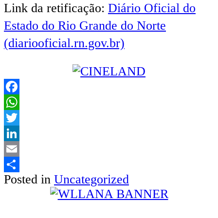
Link da retificação:
Diário Oficial do
Estado do Rio Grande do Norte
(diariooficial.rn.gov.br)
Facebook
WhatsApp
Twitter
LinkedIn
Email
Posted in
Uncategorized
Share