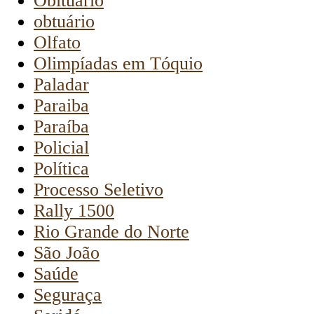
Obituário
obtuário
Olfato
Olimpíadas em Tóquio
Paladar
Paraiba
Paraíba
Policial
Política
Processo Seletivo
Rally 1500
Rio Grande do Norte
São João
Saúde
Seguraça