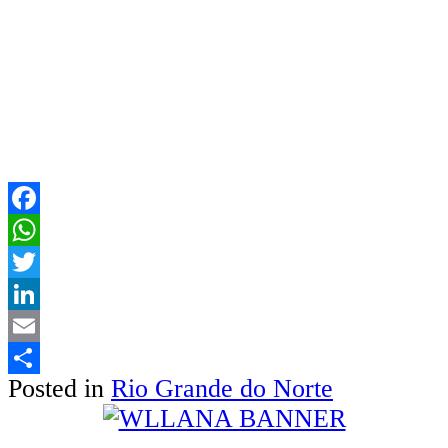
Facebook
WhatsApp
Twitter
LinkedIn
Email
Posted in
Rio Grande do Norte
Share