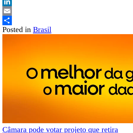
Twitter
LinkedIn
Email
Posted in
Brasil
Share
Câmara pode votar projeto que retira