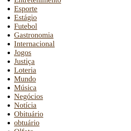
Esporte
Estágio
Futebol
Gastronomia
Internacional
Jogos
Justiça
Loteria
Mundo
Música
Negócios
Notícia
Obituário
obtuário