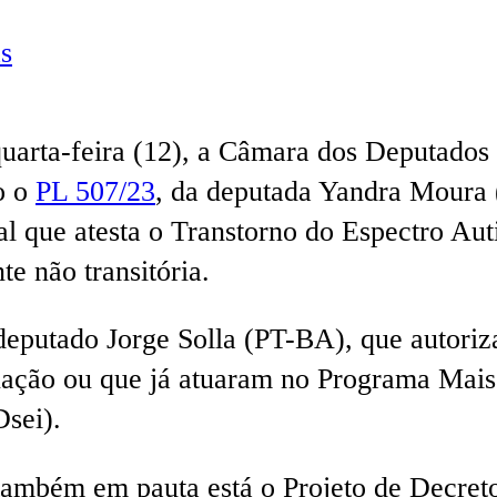
s
arta-feira (12), a Câmara dos Deputados p
o o
PL 507/23
, da deputada Yandra Moura 
al que atesta o Transtorno do Espectro Aut
te não transitória.
 deputado Jorge Solla (PT-BA), que autoriz
tuação ou que já atuaram no Programa Mais
Dsei).
ambém em pauta está o Projeto de Decreto