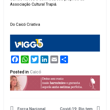
Associação Cultural Trapiá.
Do Caicó Criativa
Facebook
WhatsApp
Twitter
LinkedIn
Email
Share
Posted in
Caicó
Força Nacional
Covid-19: Rio tem