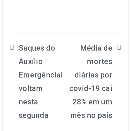
Saques do
Média de
Navegação
Auxílio
mortes
de
Emergêncial
diárias por
Post
voltam
covid-19 cai
nesta
28% em um
segunda
mês no país