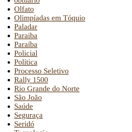
obtuário
Olfato
Olimpíadas em Tóquio
Paladar
Paraiba
Paraíba
Policial
Política
Processo Seletivo
Rally 1500
Rio Grande do Norte
São João
Saúde
Seguraça
Seridó