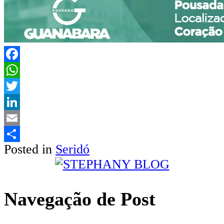
Facebook
WhatsApp
Twitter
LinkedIn
Email
Posted in
Seridó
Share
Navegação de Post