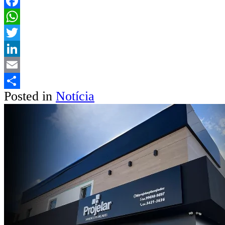
Facebook
WhatsApp
Twitter
LinkedIn
Email
Posted in
Notícia
Share