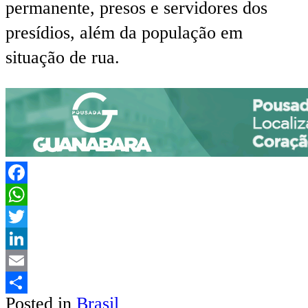
permanente, presos e servidores dos
presídios, além da população em
situação de rua.
Facebook
WhatsApp
Twitter
LinkedIn
Email
Posted in
Brasil
Share