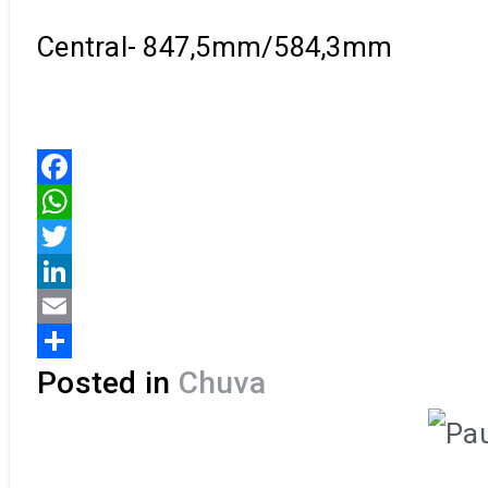
Central- 847,5mm/584,3mm
Facebook
WhatsApp
Twitter
LinkedIn
Email
Share
Posted in
Chuva