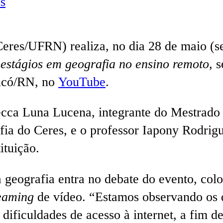
s
eres/UFRN) realiza, no dia 28 de maio (se
estágios em geografia no ensino remoto
, 
aicó/RN, no
YouTube
.
ecca Luna Lucena, integrante do Mestrad
a do Ceres, e o professor Iapony Rodrigu
ituição.
a geografia entra no debate do evento, col
eaming
de vídeo. “Estamos observando os d
 dificuldades de acesso à internet, a fim d