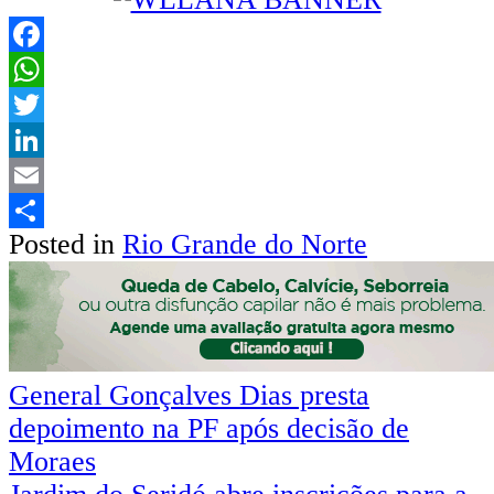
Facebook
WhatsApp
Twitter
LinkedIn
Email
Posted in
Rio Grande do Norte
Share
Navegação
General Gonçalves Dias presta
depoimento na PF após decisão de
de
Moraes