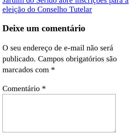
Post
Jardim do Seridó abre inscrições para a
eleição do Conselho Tutelar
Deixe um comentário
O seu endereço de e-mail não será
publicado.
Campos obrigatórios são
marcados com
*
Comentário
*