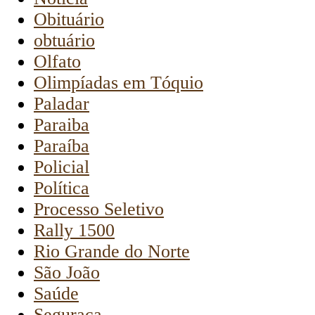
Obituário
obtuário
Olfato
Olimpíadas em Tóquio
Paladar
Paraiba
Paraíba
Policial
Política
Processo Seletivo
Rally 1500
Rio Grande do Norte
São João
Saúde
Seguraça