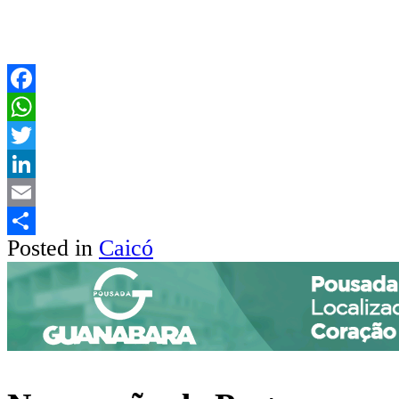
Facebook
WhatsApp
Twitter
LinkedIn
Email
Posted in
Caicó
Share