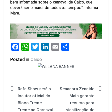
bem informada sobre o carnaval de Caicó, que
deverá ser o maior de todos os tempos”, informa
Mara.
Facebook
WhatsApp
Twitter
LinkedIn
Email
Share
Posted in
Caicó
Rafa Show será o
Senadora Zenaide
locutor oficial do
Maia garante
Bloco Treme
recurso para
Treme no Carnaval
viabilização de