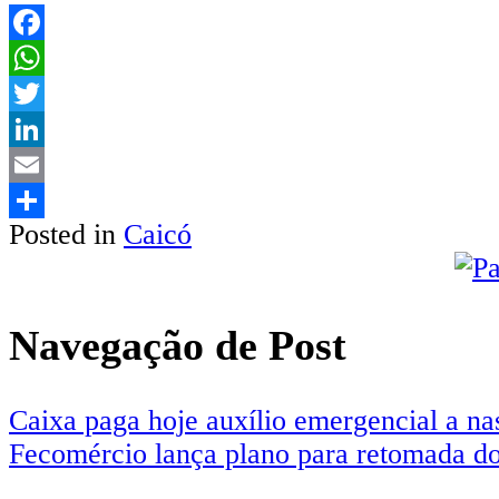
Facebook
WhatsApp
Twitter
LinkedIn
Email
Posted in
Caicó
Share
Navegação de Post
Caixa paga hoje auxílio emergencial a na
Fecomércio lança plano para retomada do