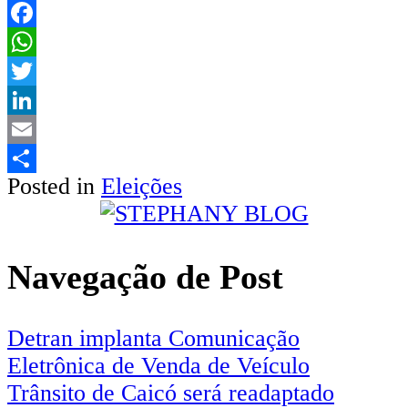
Facebook
WhatsApp
Twitter
LinkedIn
Email
Posted in
Eleições
Share
Navegação de Post
Detran implanta Comunicação
Eletrônica de Venda de Veículo
Trânsito de Caicó será readaptado