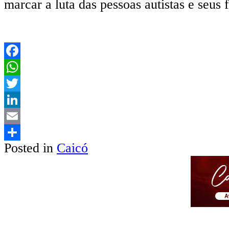
marcar a luta das pessoas autistas e seus
Facebook
WhatsApp
Twitter
LinkedIn
Email
Posted in
Caicó
Share