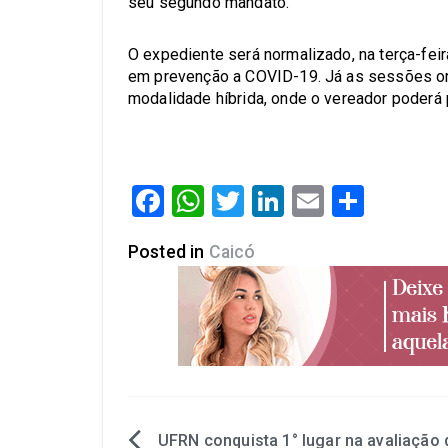
seu segundo mandato.
O expediente será normalizado, na terça-feir
em prevenção a COVID-19. Já as sessões ordin
modalidade híbrida, onde o vereador poderá 
Facebook
WhatsApp
Twitter
LinkedIn
Email
Share
Posted in
Caicó
UFRN conquista 1° lugar na avaliação 