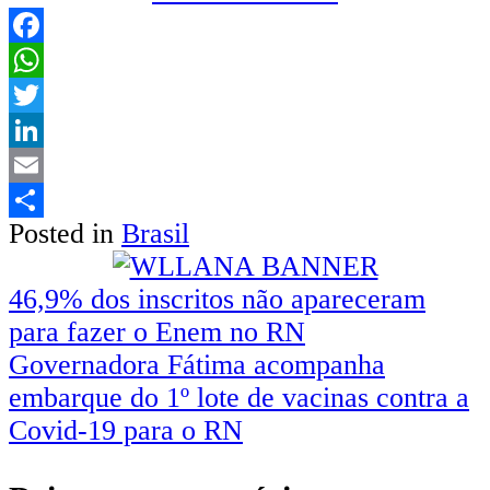
Facebook
WhatsApp
Twitter
LinkedIn
Email
Posted in
Brasil
Share
46,9% dos inscritos não apareceram
para fazer o Enem no RN
Governadora Fátima acompanha
embarque do 1º lote de vacinas contra a
Covid-19 para o RN