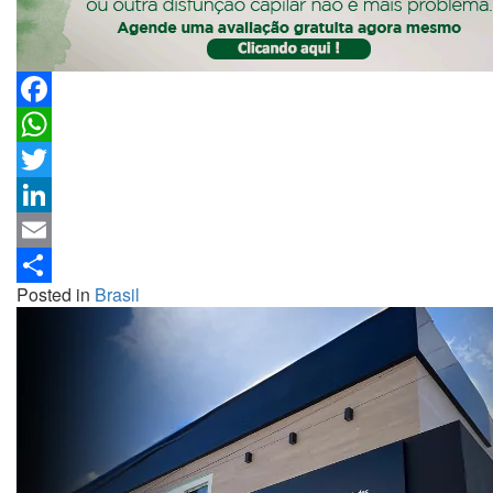
Facebook
WhatsApp
Twitter
LinkedIn
Email
Posted in
Brasil
Share