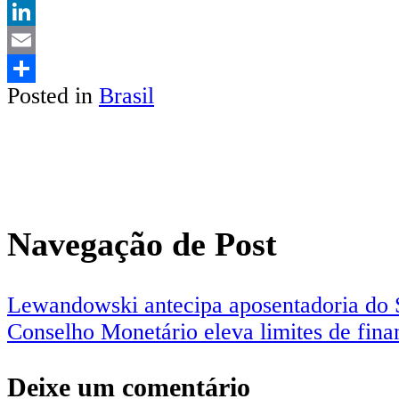
Twitter
LinkedIn
Email
Posted in
Brasil
Share
Navegação de Post
Lewandowski antecipa aposentadoria do S
Conselho Monetário eleva limites de fin
Deixe um comentário