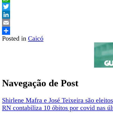
WhatsApp
Twitter
LinkedIn
Email
Posted in
Caicó
Share
Navegação de Post
Shirlene Mafra e José Teixeira são elei
RN contabiliza 10 óbitos por covid nas ú