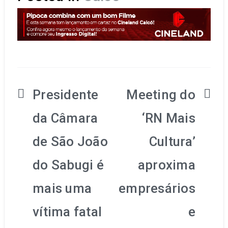
Presidente
Meeting do
Navegação
da Câmara
‘RN Mais
de
de São João
Cultura’
Post
do Sabugi é
aproxima
mais uma
empresários
vítima fatal
e