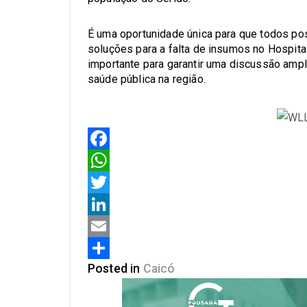
É uma oportunidade única para que todos pos
soluções para a falta de insumos no Hospita
importante para garantir uma discussão ampl
saúde pública na região.
Facebook
WhatsApp
Twitter
LinkedIn
Email
Posted in
Caicó
Share