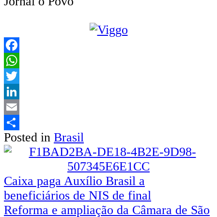
Jornal o Povo
Facebook
WhatsApp
Twitter
LinkedIn
Email
Posted in
Brasil
Share
Navegação
Caixa paga Auxílio Brasil a
beneficiários de NIS de final
de
Reforma e ampliação da Câmara de São