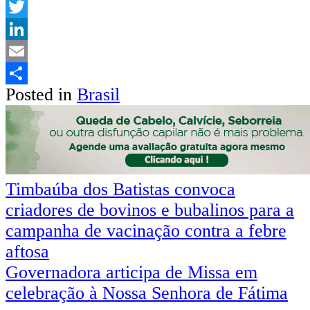
WhatsApp
Twitter
LinkedIn
Email
Posted in
Brasil
Share
Navegação
Timbaúba dos Batistas convoca
criadores de bovinos e bubalinos para a
de
campanha de vacinação contra a febre
Post
aftosa
Governadora articipa de Missa em
celebração à Nossa Senhora de Fátima