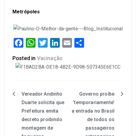
Metrópoles
Facebook
WhatsApp
Twitter
LinkedIn
Email
Share
Posted in
Vacinação
Vereador Andinho
Governo proíbe
Duarte solicita que
‘temporariamente’
Prefeitura emita
a entrada no Brasil
decreto proibindo
de todos os
montagem de
passageiros