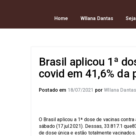
Home
Wllana Dantas
Seja
Brasil aplicou 1ª d
covid em 41,6% da 
Postado em
18/07/2021
por
Wllana Danta
O Brasil aplicou a 1ª dose de vacinas contr
sábado (17.jul.2021). Dessas, 33.817.1 que
de dose única e estão totalmente vacinados