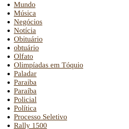
Mundo
Música
Negócios
Notícia
Obituário
obtuário
Olfato
Olimpíadas em Tóquio
Paladar
Paraiba
Paraíba
Policial
Política
Processo Seletivo
Rally 1500