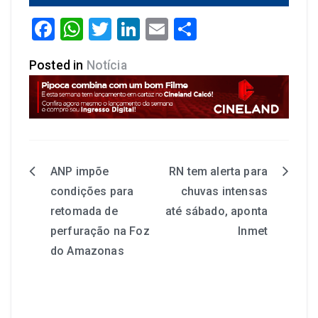
Facebook
WhatsApp
Twitter
LinkedIn
Email
Share
Posted in
Notícia
ANP impõe
RN tem alerta para
condições para
chuvas intensas
retomada de
até sábado, aponta
perfuração na Foz
Inmet
do Amazonas