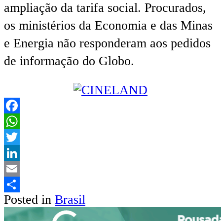
ampliação da tarifa social. Procurados,
os ministérios da Economia e das Minas
e Energia não responderam aos pedidos
de informação do Globo.
Facebook
WhatsApp
Twitter
LinkedIn
Email
Posted in
Brasil
Share