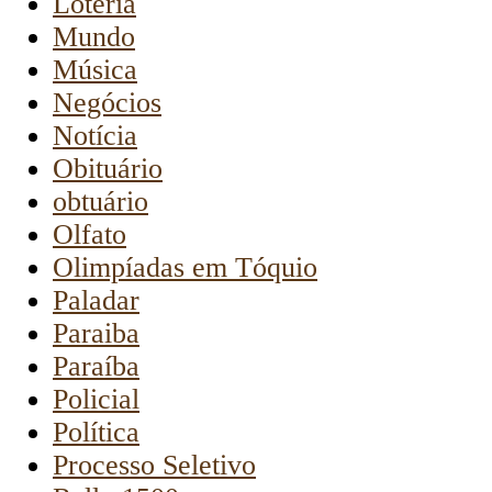
Loteria
Mundo
Música
Negócios
Notícia
Obituário
obtuário
Olfato
Olimpíadas em Tóquio
Paladar
Paraiba
Paraíba
Policial
Política
Processo Seletivo