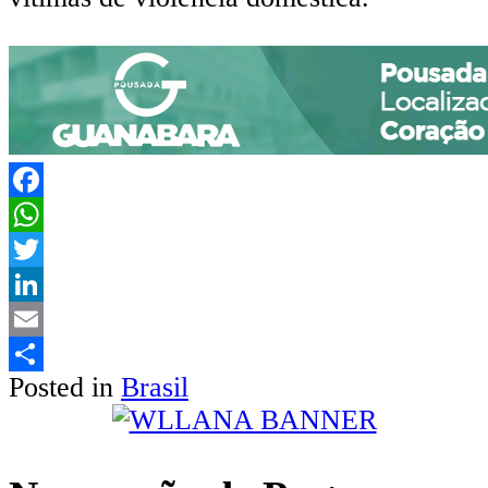
Facebook
WhatsApp
Twitter
LinkedIn
Email
Posted in
Brasil
Share