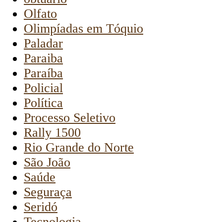
Olfato
Olimpíadas em Tóquio
Paladar
Paraiba
Paraíba
Policial
Política
Processo Seletivo
Rally 1500
Rio Grande do Norte
São João
Saúde
Seguraça
Seridó
Tecnologia