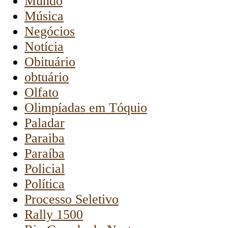
Mundo
Música
Negócios
Notícia
Obituário
obtuário
Olfato
Olimpíadas em Tóquio
Paladar
Paraiba
Paraíba
Policial
Política
Processo Seletivo
Rally 1500