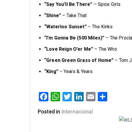
“Say You’ll Be There”
– Spice Girls
“Shine”
– Take That
“Waterloo Sunset”
– The Kinks
“I’m Gonna Be (500 Miles)”
– The Procl
“Love Reign O’er Me”
– The Who
“Green Green Grass of Home”
– Tom J
“King”
– Years & Years
Facebook
WhatsApp
Twitter
LinkedIn
Email
Share
Posted in
Internacional