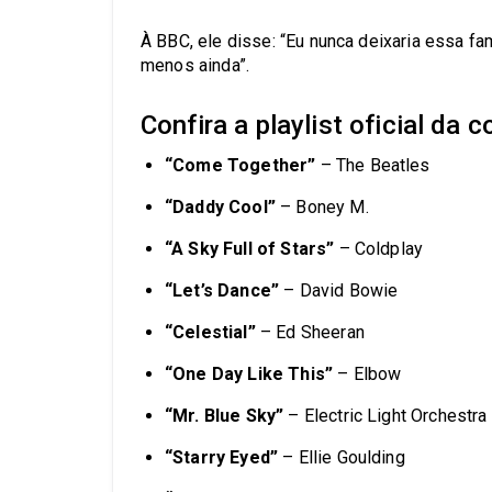
À BBC, ele disse: “Eu nunca deixaria essa f
menos ainda”.
Confira a playlist oficial da 
“Come Together”
– The Beatles
“Daddy Cool”
– Boney M.
“A Sky Full of Stars”
– Coldplay
“Let’s Dance”
– David Bowie
“Celestial”
– Ed Sheeran
“One Day Like This”
– Elbow
“Mr. Blue Sky”
– Electric Light Orchestra
“Starry Eyed”
– Ellie Goulding