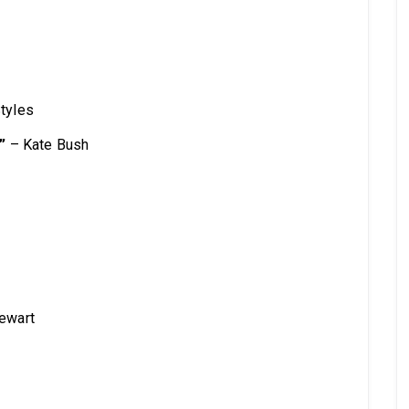
tyles
”
– Kate Bush
ewart