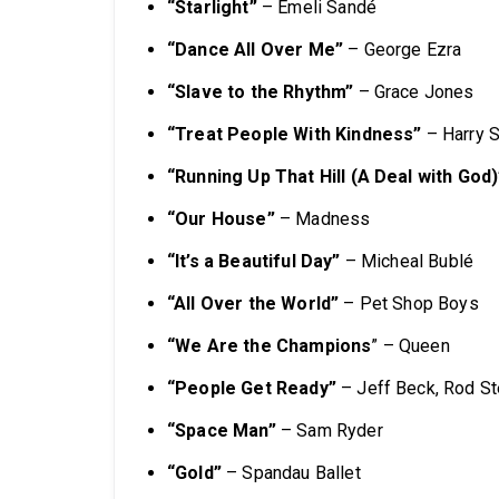
“Starlight”
– Emeli Sandé
“Dance All Over Me”
– George Ezra
“Slave to the Rhythm”
– Grace Jones
“Treat People With Kindness”
– Harry S
“Running Up That Hill (A Deal with God)
“Our House”
– Madness
“It’s a Beautiful Day”
– Micheal Bublé
“All Over the World”
– Pet Shop Boys
“We Are the Champions
” – Queen
“People Get Ready”
– Jeff Beck, Rod St
“Space Man”
– Sam Ryder
“Gold”
– Spandau Ballet