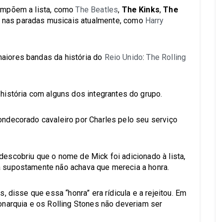
compõem a lista, como
The Beatles
,
The Kinks
,
The
o nas paradas musicais atualmente, como
Harry
maiores bandas da história do
Reio Unido
:
The Rolling
istória com alguns dos integrantes do grupo.
condecorado cavaleiro por Charles pelo seu serviço
descobriu que o nome de Mick foi adicionado à lista,
la supostamente não achava que merecia a honra.
s, disse que essa “honra” era rídicula e a rejeitou. Em
monarquia e os Rolling Stones não deveriam ser