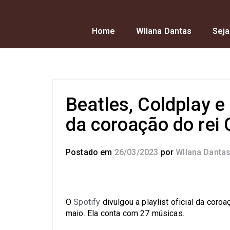
Home
Wllana Dantas
Seja
Beatles, Coldplay e 
da coroação do rei C
Postado em
26/03/2023
por
Wllana Danta
O
Spotify
divulgou a playlist oficial da coro
maio. Ela conta com 27 músicas.