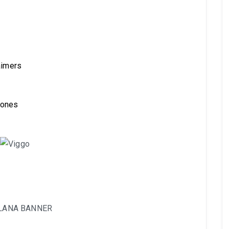
aimers
ones