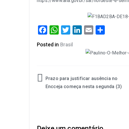
https://www.ana.gov.br/sar/nordeste-e-semi
Facebook
WhatsApp
Twitter
LinkedIn
Email
Share
Posted in
Brasil
Prazo para justificar ausência no
Encceja começa nesta segunda (3)
Deixe um comentário