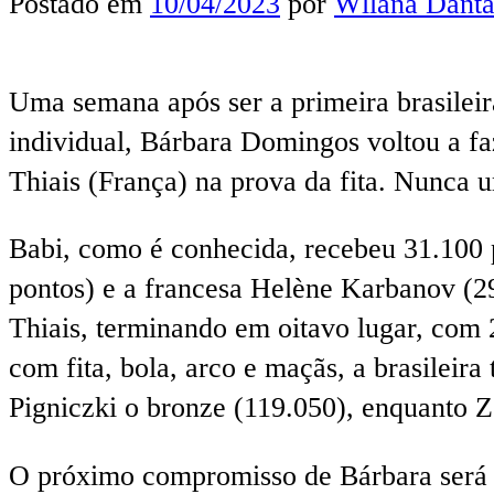
Postado em
10/04/2023
por
Wllana Danta
Uma semana após ser a primeira brasilei
individual, Bárbara Domingos voltou a fa
Thiais (França) na prova da fita. Nunca 
Babi, como é conhecida, recebeu 31.100 p
pontos) e a francesa Helène Karbanov (29
Thiais, terminando em oitavo lugar, com 
com fita, bola, arco e maçãs, a brasilei
Pigniczki o bronze (119.050), enquanto Z
O próximo compromisso de Bárbara será a