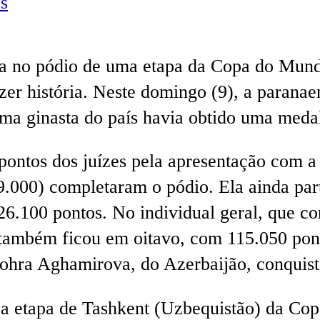
s
ra no pódio de uma etapa da Copa do Mund
zer história. Neste domingo (9), a parana
uma ginasta do país havia obtido uma meda
ontos dos juízes pela apresentação com a 
.000) completaram o pódio. Ela ainda part
26.100 pontos. No individual geral, que co
ra também ficou em oitavo, com 115.050 po
ohra Aghamirova, do Azerbaijão, conquist
 etapa de Tashkent (Uzbequistão) da Copa 