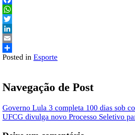
Facebook
WhatsApp
Twitter
LinkedIn
Email
Posted in
Esporte
Share
Navegação de Post
Governo Lula 3 completa 100 dias sob cob
UFCG divulga novo Processo Seletivo par