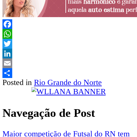
Facebook
WhatsApp
Twitter
LinkedIn
Email
Posted in
Rio Grande do Norte
Share
Navegação de Post
Maior competição de Futsal do RN tem