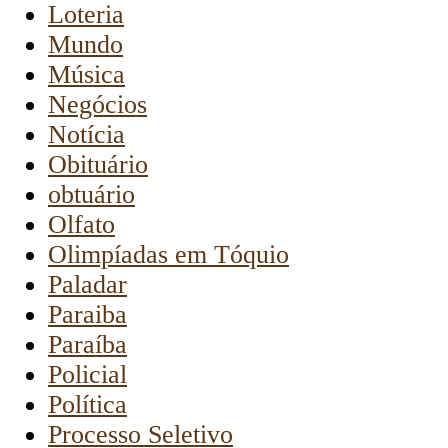
Loteria
Mundo
Música
Negócios
Notícia
Obituário
obtuário
Olfato
Olimpíadas em Tóquio
Paladar
Paraiba
Paraíba
Policial
Política
Processo Seletivo