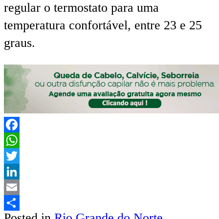
regular o termostato para uma
temperatura confortável, entre 23 e 25
graus.
Facebook
WhatsApp
Twitter
LinkedIn
Email
Posted in
Rio Grande do Norte
Share