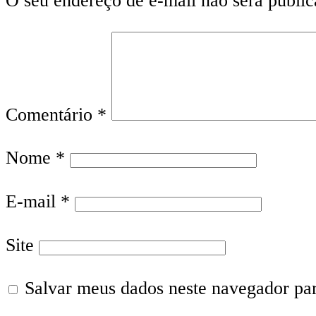
O seu endereço de e-mail não será public
Comentário
*
Nome
*
E-mail
*
Site
Salvar meus dados neste navegador pa