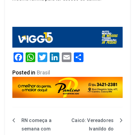
Facebook
WhatsApp
Twitter
LinkedIn
Email
Share
Posted in
Brasil
RN começa a
Caicó: Vereadores
semana com
Ivanildo do